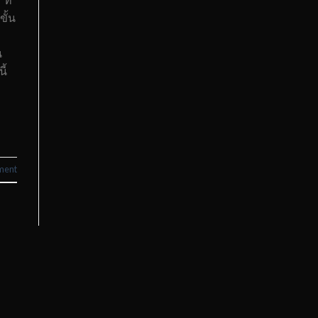
ขั้น
น
ี้
ment